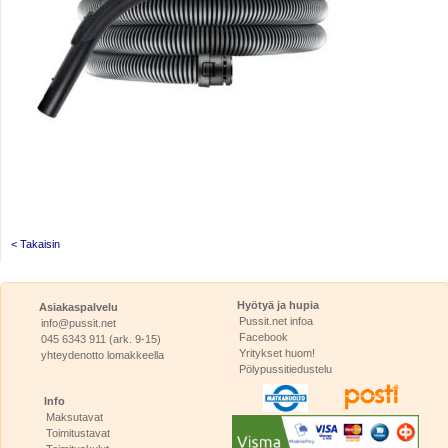
< Takaisin
Hyötyä ja hupia
Asiakaspalvelu
Pussit.net infoa
info@pussit.net
Facebook
045 6343 911 (ark. 9-15)
Yritykset huom!
yhteydenotto lomakkeella
Pölypussitiedustelu
Info
Maksutavat
Toimitustavat