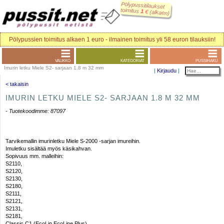
Pölypussitilaukset
toimitus
1
€
(alkaen)
Pölypussien toimitus alkaen 1 euro - ilmainen toimitus yli 58 euron tilauksiin!
VALIKKO
KATEGORIAT
PUSSIHAKU
Imurin letku Miele S2- sarjaan 1.8 m 32 mm
|
Kirjaudu
|
< takaisin
IMURIN LETKU MIELE S2- SARJAAN 1.8 M 32 MM
- Tuotekoodimme: 87097
Tarvikemallin imurinletku Miele S-2000 -sarjan imureihin.
Imuletku sisältää myös käsikahvan.
Sopivuus mm. malleihin:
S2110,
S2120,
S2130,
S2180,
S2111,
S2121,
S2131,
S2181,
Classic C1 (EcoLin EcoLine Plus),