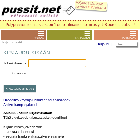
Pölypussitilaukset
toimitus
1
€
(alkaen)
Pölypussien toimitus alkaen 1 euro - ilmainen toimitus yli 58 euron tilauksiin!
VALIKKO
KATEGORIAT
PUSSIHAKU
Kirjaudu sisään
|
Kirjaudu
|
KIRJAUDU SISÄÄN
Käyttäjätunnus
Salasana
Unohditko käyttäjätunnuksen tai salasanan?
Aktivoi kampanjakoodi
Asiakkuustilille kirjautuminen
Tältä sivulta voit kirjautua asiakkuustilillesi.
Kirjautumisen jälkeen voit:
- tarkistaa tilauksesi
- seurata tilauksen käsittelyn eri vaiheita