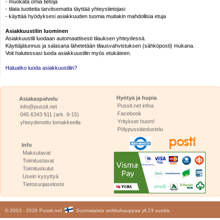
- muokata omia tietoja
- tilata tuotteita tarvitsematta täyttää yhteystietojasi
- käyttää hyödyksesi asiakkuuden tuomia muitakin mahdollisia etuja
Asiakkuustilin luominen
Asiakkuustili luodaan automaattisesti tilauksen yhteydessä.
Käyttäjätunnus ja salasana lähetetään tilausvahvistuksen (sähköposti) mukana.
Voit halutessasi luoda asiakkuustilin myös etukäteen.
Haluatko luoda asiakkuustilin?
Hyötyä ja hupia
Asiakaspalvelu
Pussit.net infoa
info@pussit.net
Facebook
045 6343 911 (ark. 9-15)
Yritykset huom!
yhteydenotto lomakkeella
Pölypussitiedustelu
Info
Maksutavat
Toimitustavat
Toimituskulut
Usein kysyttyä
Tietosuojaseloste
© 2003 - 2026 Pussit.net
Suomalaista verkkokauppaa yli 23 vuotta.