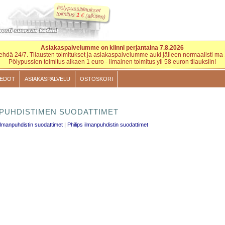
Pölypussitilaukset
toimitus
1
€
(alkaen)
Asiakaspalvelumme on kiinni perjantaina 7.8.2026
 tehdä 24/7. Tilausten toimitukset ja asiakaspalvelumme auki jälleen normaalisti ma 
Pölypussien toimitus alkaen 1 euro - ilmainen toimitus yli 58 euron tilauksiin!
IEDOT
ASIAKASPALVELU
OSTOSKORI
PUHDISTIMEN SUODATTIMET
 ilmanpuhdistin suodattimet
|
Philips ilmanpuhdistin suodattimet