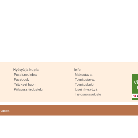
Hyötyä ja hupia
Info
Pussit.net infoa
Maksutavat
Facebook
Toimitustavat
Yritykset huom!
Toimituskulut
Pölypussitiedustelu
Usein kysyttyä
Tietosuojaseloste
 vuotta.