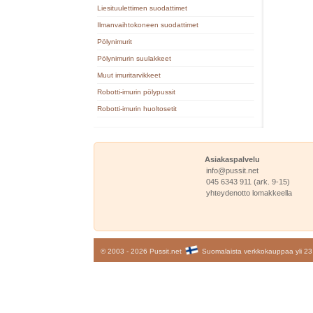
Liesituulettimen suodattimet
Ilmanvaihtokoneen suodattimet
Pölynimurit
Pölynimurin suulakkeet
Muut imuritarvikkeet
Robotti-imurin pölypussit
Robotti-imurin huoltosetit
Asiakaspalvelu
info@pussit.net
045 6343 911 (ark. 9-15)
yhteydenotto lomakkeella
© 2003 - 2026 Pussit.net
Suomalaista verkkokauppaa yli 23