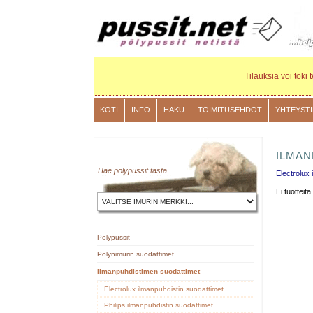
Tilauksia voi toki
KOTI
INFO
HAKU
TOIMITUSEHDOT
YHTEYST
ILMAN
Hae pölypussit
tästä
...
Electrolux
Ei tuotteita
Pölypussit
Pölynimurin suodattimet
Ilmanpuhdistimen suodattimet
Electrolux ilmanpuhdistin suodattimet
Philips ilmanpuhdistin suodattimet