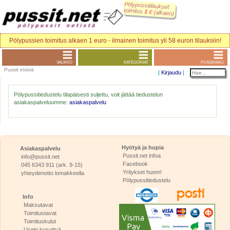
Pölypussitilaukset
toimitus
1
€
(alkaen)
Pölypussien toimitus alkaen 1 euro - ilmainen toimitus yli 58 euron tilauksiin!
VALIKKO
KATEGORIAT
PUSSIHAKU
Pussit etsivä
|
Kirjaudu
|
Pölypussitiedustelu tilapäisesti suljettu, voit jättää tiedustelun
asiakaspalveluumme:
asiakaspalvelu
Hyötyä ja hupia
Asiakaspalvelu
Pussit.net infoa
info@pussit.net
Facebook
045 6343 911 (ark. 9-15)
Yritykset huom!
yhteydenotto lomakkeella
Pölypussitiedustelu
Info
Maksutavat
Toimitustavat
Toimituskulut
Usein kysyttyä