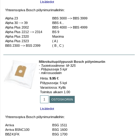
Lisätiedot
Yhteensopiva Bosch pölynimurimalleihin:
Alpha 23
BBS 3000 --> BBS 3999
Alpha 30 --> 39
BBS 4...
Alpha Plus 2002
BBS 4000 --> BBS 4999
Alpha Plus 2212 --> 2314
BS 9
Alpha Plus 2320
Maxima
Alpha Plus 2323
( A )
BBS 2300 --> BSS 2399
( B , C )
Mikrokuitupölypussit Bosch pölynimuriin
- Tuotekoodimme: M-325
- Pölypusseja 5 kpl
- mikrosuodatin
Hinta:
9.95
€
Pölypusseja: 5 kpl
Varastossa: Kyllä
Toimitus alkaen 1.00
Lisätiedot
Yhteensopiva Bosch pölynimurimalleihin:
Arriva
BSG 1511
Arriva BSNC100
BSG 1600
BBZ41FK
BSG 1700