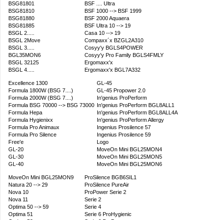
BSG81801
BSF .... Ultra
BSG81810
BSF 1000 --> BSF 1999
BSG81880
BSF 2000 Aquaera
BSG81885
BSF Ultra 10 --> 19
BSGL 2.....
Casa 10 --> 19
BSGL 2Move
Compaxx´x BZGL2A310
BSGL 3.....
Cosyy'y BGLS4POWER
BGL35MON6
Cosyy'y Pro Family BGLS4FMLY
BSGL 32125
Ergomaxx'x
BSGL 4.....
Ergomaxx'x BGL7A332
Excellence 1300
GL-45
Formula 1800W (BSG 7....)
GL-45 Propower 2.0
Formula 2000W (BSG 7....)
In'genius ProPerform
Formula BSG 70000 --> BSG 73000
In'genius ProPerform BGL8ALL1
Formula Hepa
In'genius ProPerform BGL8ALL4A
Formula Hygienixx
In'genius ProPerform Allergy
Formula Pro Animaux
Ingenius Prosilence 57
Formula Pro Silence
Ingenius Prosilence 59
Free'e
Logo
GL-20
MoveOn Mini BGL25MON4
GL-30
MoveOn Mini BGL25MON5
GL-40
MoveOn Mini BGL25MON6
MoveOn Mini BGL25MON9
ProSilence BGB6SIL1
Natura 20 --> 29
ProSilence PureAir
Nova 10
ProPower Serie 2
Nova 11
Serie 2
Optima 50 --> 59
Serie 4
Optima 51
Serie 6 ProHygienic