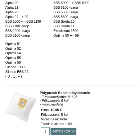
Alpha 20
BBS 5000 --> BBS 5999
Alpha 21
BBS 5100 -sarja
Alpha 22
BBS 5500 -sarja
Alpha 24 --> 29
BBS 5800 -sarja
BBS 1000 --> BBS 1199
BBS Solida 10
BBS 1100 -sarja
BBS Solida 11
BBS 2020 -sarja
Excellence 1300
BBS 2100 -sarja
Optima 50 --> 59
Optima 51
Optima 52
Optima 54
Optima 55
Optima 58
Silence 1300
Silence BBS 24..
( D , E , F )
Pölypussit Bosch pölynimuriin
- Tuotekoodimme: M-623
- Pölypusseja 5 kpl
- mikrosuodatin
Hinta:
10.95
€
Pölypusseja: 5 kpl
Varastossa: Kyllä
Toimitus alkaen 1.00