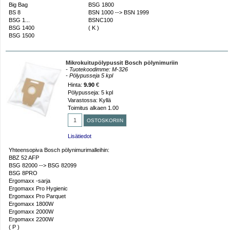
Big Bag
BSG 1800
BS 8
BSN 1000 --> BSN 1999
BSG 1...
BSNC100
BSG 1400
( K )
BSG 1500
Mikrokuitupölypussit Bosch pölynimuriin
- Tuotekoodimme: M-326
- Pölypusseja 5 kpl
Hinta:
9.90
€
Pölypusseja: 5 kpl
Varastossa: Kyllä
Toimitus alkaen 1.00
Lisätiedot
Yhteensopiva Bosch pölynimurimalleihin:
BBZ 52 AFP
BSG 82000 --> BSG 82099
BSG 8PRO
Ergomaxx -sarja
Ergomaxx Pro Hygienic
Ergomaxx Pro Parquet
Ergomaxx 1800W
Ergomaxx 2000W
Ergomaxx 2200W
( P )