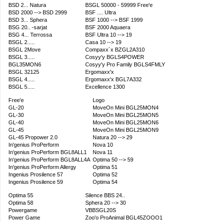
BSD 2... Natura
BSGL 50000 - 59999 Free'e
BSD 2000 --> BSD 2999
BSF .... Ultra
BSD 3... Sphera
BSF 1000 --> BSF 1999
BSG 20.. -sarjat
BSF 2000 Aquaera
BSG 4... Terrossa
BSF Ultra 10 --> 19
BSGL 2.....
Casa 10 --> 19
BSGL 2Move
Compaxx´x BZGL2A310
BSGL 3.....
Cosyy'y BGLS4POWER
BGL35MON6
Cosyy'y Pro Family BGLS4FMLY
BSGL 32125
Ergomaxx'x
BSGL 4.....
Ergomaxx'x BGL7A332
BSGL 5.....
Excellence 1300
Free'e
Logo
GL-20
MoveOn Mini BGL25MON4
GL-30
MoveOn Mini BGL25MON5
GL-40
MoveOn Mini BGL25MON6
GL-45
MoveOn Mini BGL25MON9
GL-45 Propower 2.0
Natura 20 --> 29
In'genius ProPerform
Nova 10
In'genius ProPerform BGL8ALL1
Nova 11
In'genius ProPerform BGL8ALL4A
Optima 50 --> 59
In'genius ProPerform Allergy
Optima 51
Ingenius Prosilence 57
Optima 52
Ingenius Prosilence 59
Optima 54
Optima 55
Silence BBS 24..
Optima 58
Sphera 20 --> 30
Powergame
VBBSGL20S
Power Game
Zoo'o ProAnimal BGL45ZOOO1