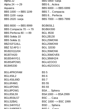
Alpha 22
BBS 5800 -sarja
Alpha 24 --> 29
BBS 6... Activa
Aquaera
BBS 6000 --> BBS 6999
BBS 1000 --> BBS 1199
BBS 7... Compacta
BBS 1100 -sarja
BBS 8... Perfecta
BBS 2020 -sarja
BBS 7000 --> BBS 7999
BBS 8000 --> BBS 8999
BGB6SIL1
BBS Compacta 70 --> 79
BGB6X300
BBS Perfecta 80 --> 89
BGL 8530
BBS Solida 10
BGL2B130
BBS Solida 11
BGL25MON6
BBZ41FGALL
BGL25MON9
BBZ 52 AFG I
BGL 32030
BGB2X111/04
BGL35MON6
BGB7X420
BGL35MOVE6
BGBS4HYG1
BGL38WH2/4
BGBS4POW1
BGL4ZOOO
BGB45330
BGL45ZOOO1
BGL4PROFAM
BS 5
BGL4SIL2
BS 6
BGL4SIL69D
BS 7
BGL6FAM1
BS 55
BGL6POW1
BS 93
BGL8POW1
BSA .... Sphera
BGL8SIL59
BSA 1000 --> BSA 2999
BGL85SIL57
BSC .... Casa
BGLS2BA1
BSC 1000 --> BSC 1999
BGLS4HYG2
BSD .... Sphera
BGLS4PERF2
BSD 1... Casa