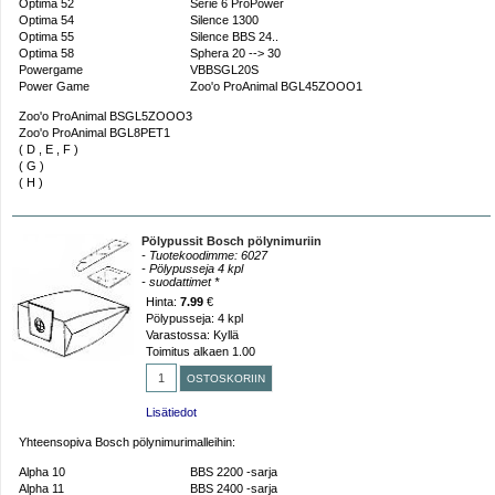
Optima 52
Serie 6 ProPower
Optima 54
Silence 1300
Optima 55
Silence BBS 24..
Optima 58
Sphera 20 --> 30
Powergame
VBBSGL20S
Power Game
Zoo'o ProAnimal BGL45ZOOO1
Zoo'o ProAnimal BSGL5ZOOO3
Zoo'o ProAnimal BGL8PET1
( D , E , F )
( G )
( H )
Pölypussit Bosch pölynimuriin
- Tuotekoodimme: 6027
- Pölypusseja 4 kpl
- suodattimet *
Hinta:
7.99
€
Pölypusseja: 4 kpl
Varastossa: Kyllä
Toimitus alkaen 1.00
Lisätiedot
Yhteensopiva Bosch pölynimurimalleihin:
Alpha 10
BBS 2200 -sarja
Alpha 11
BBS 2400 -sarja