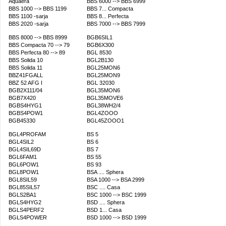
Aquaera
BBS 6000 --> BBS 6999
BBS 1000 --> BBS 1199
BBS 7... Compacta
BBS 1100 -sarja
BBS 8... Perfecta
BBS 2020 -sarja
BBS 7000 --> BBS 7999
BBS 8000 --> BBS 8999
BGB6SIL1
BBS Compacta 70 --> 79
BGB6X300
BBS Perfecta 80 --> 89
BGL 8530
BBS Solida 10
BGL2B130
BBS Solida 11
BGL25MON6
BBZ41FGALL
BGL25MON9
BBZ 52 AFG I
BGL 32030
BGB2X111/04
BGL35MON6
BGB7X420
BGL35MOVE6
BGBS4HYG1
BGL38WH2/4
BGBS4POW1
BGL4ZOOO
BGB45330
BGL45ZOOO1
BGL4PROFAM
BS 5
BGL4SIL2
BS 6
BGL4SIL69D
BS 7
BGL6FAM1
BS 55
BGL6POW1
BS 93
BGL8POW1
BSA .... Sphera
BGL8SIL59
BSA 1000 --> BSA 2999
BGL85SIL57
BSC .... Casa
BGLS2BA1
BSC 1000 --> BSC 1999
BGLS4HYG2
BSD .... Sphera
BGLS4PERF2
BSD 1... Casa
BGLS4POWER
BSD 1000 --> BSD 1999