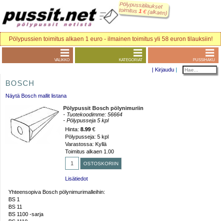
Pölypussitilaukset
toimitus
1
€
(alkaen)
Pölypussien toimitus alkaen 1 euro - ilmainen toimitus yli 58 euron tilauksiin!
VALIKKO
KATEGORIAT
PUSSIHAKU
|
Kirjaudu
|
BOSCH
Näytä Bosch mallit listana
Pölypussit Bosch pölynimuriin
- Tuotekoodimme: 56664
- Pölypusseja 5 kpl
Hinta:
8.99
€
Pölypusseja: 5 kpl
Varastossa: Kyllä
Toimitus alkaen 1.00
Lisätiedot
Yhteensopiva Bosch pölynimurimalleihin:
BS 1
BS 11
BS 1100 -sarja