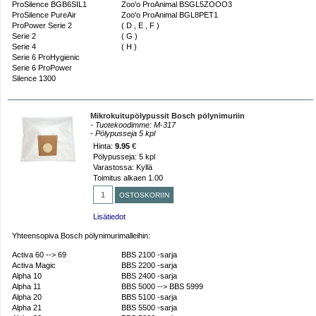
ProSilence BGB6SIL1
Zoo'o ProAnimal BSGL5ZOOO3
ProSilence PureAir
Zoo'o ProAnimal BGL8PET1
ProPower Serie 2
( D , E , F )
Serie 2
( G )
Serie 4
( H )
Serie 6 ProHygienic
Serie 6 ProPower
Silence 1300
Mikrokuitupölypussit Bosch pölynimuriin
- Tuotekoodimme: M-317
- Pölypusseja 5 kpl
Hinta:
9.95
€
Pölypusseja: 5 kpl
Varastossa: Kyllä
Toimitus alkaen 1.00
Lisätiedot
Yhteensopiva Bosch pölynimurimalleihin:
Activa 60 --> 69
BBS 2100 -sarja
Activa Magic
BBS 2200 -sarja
Alpha 10
BBS 2400 -sarja
Alpha 11
BBS 5000 --> BBS 5999
Alpha 20
BBS 5100 -sarja
Alpha 21
BBS 5500 -sarja