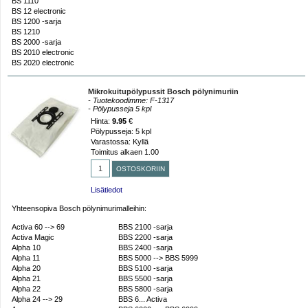
BS 1110
BS 12 electronic
BS 1200 -sarja
BS 1210
BS 2000 -sarja
BS 2010 electronic
BS 2020 electronic
Mikrokuitupölypussit Bosch pölynimuriin
- Tuotekoodimme: F-1317
- Pölypusseja 5 kpl
Hinta:
9.95
€
Pölypusseja: 5 kpl
Varastossa: Kyllä
Toimitus alkaen 1.00
Lisätiedot
Yhteensopiva Bosch pölynimurimalleihin:
Activa 60 --> 69
BBS 2100 -sarja
Activa Magic
BBS 2200 -sarja
Alpha 10
BBS 2400 -sarja
Alpha 11
BBS 5000 --> BBS 5999
Alpha 20
BBS 5100 -sarja
Alpha 21
BBS 5500 -sarja
Alpha 22
BBS 5800 -sarja
Alpha 24 --> 29
BBS 6... Activa