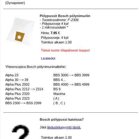
(Dynapower)
Pölypussit Bosch pölynimuriin
- Tuotekoodimme: F-2306
- Pölypusseja 4 kpl
- 1 mikrosuodatin *
Hinta:
7.95
€
Pölypusseja: 4 kpl
Toimitus alkaen 1.00
Tämä tuote tilapäisesti loppu!
Lisätiedot
Yhteensopiva Bosch pölynimurimalleihin:
Alpha 23
BBS 3000 --> BBS 3999
Alpha 30 --> 39
BBS 4...
Alpha Plus 2002
BBS 4000 --> BBS 4999
Alpha Plus 2212 --> 2314
BS 9
Alpha Plus 2320
Maxima
Alpha Plus 2323
( A )
BBS 2300 --> BSS 2399
( B , C )
Bosch pölypussi kateissa?
Jätä
tiedustelupyyntö tästä.
Toimitus alkaen 1.00