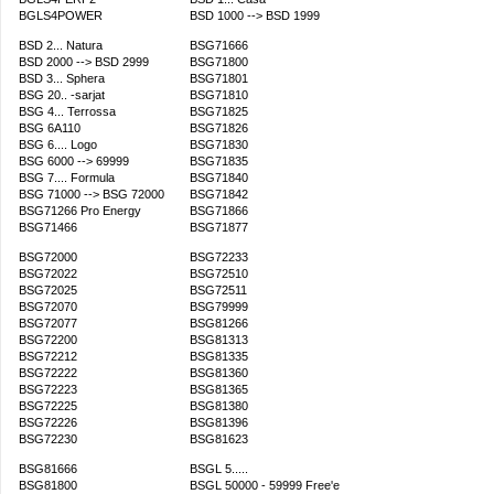
BGLS4POWER
BSD 1000 --> BSD 1999
BSD 2... Natura
BSG71666
BSD 2000 --> BSD 2999
BSG71800
BSD 3... Sphera
BSG71801
BSG 20.. -sarjat
BSG71810
BSG 4... Terrossa
BSG71825
BSG 6A110
BSG71826
BSG 6.... Logo
BSG71830
BSG 6000 --> 69999
BSG71835
BSG 7.... Formula
BSG71840
BSG 71000 --> BSG 72000
BSG71842
BSG71266 Pro Energy
BSG71866
BSG71466
BSG71877
BSG72000
BSG72233
BSG72022
BSG72510
BSG72025
BSG72511
BSG72070
BSG79999
BSG72077
BSG81266
BSG72200
BSG81313
BSG72212
BSG81335
BSG72222
BSG81360
BSG72223
BSG81365
BSG72225
BSG81380
BSG72226
BSG81396
BSG72230
BSG81623
BSG81666
BSGL 5.....
BSG81800
BSGL 50000 - 59999 Free'e